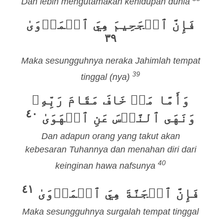
Dan lebih mengutamakan kehidupan dunia
فَإِنَّ ٱلۡجَحِيمَ هِيَ ٱلۡمَأۡوَىٰ
٣٩
Maka sesungguhnya neraka Jahimlah tempat
39
tinggal (nya)
وَأَمَّا مَنۡ خَافَ مَقَامَ رَبِّهِۦ
٤٠
وَنَهَى ٱلنَّفۡسَ عَنِ ٱلۡهَوَىٰ
Dan adapun orang yang takut akan
kebesaran Tuhannya dan menahan diri dari
40
keinginan hawa nafsunya
٤١
فَإِنَّ ٱلۡجَنَّةَ هِيَ ٱلۡمَأۡوَىٰ
Maka sesungguhnya surgalah tempat tinggal