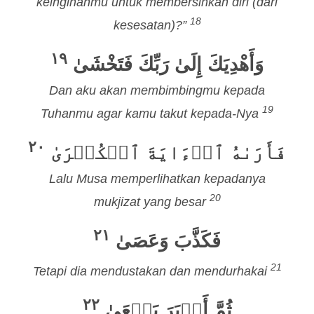
keinginanmu untuk membersihkan diri (dari
18
kesesatan)?”
١٩
وَأَهْدِيَكَ إِلَىٰ رَبِّكَ فَتَخْشَىٰ
Dan aku akan membimbingmu kepada
19
Tuhanmu agar kamu takut kepada-Nya
٢٠
فَأَرَىٰهُ ٱلۡءَايَةَ ٱلۡكُبۡرَىٰ
Lalu Musa memperlihatkan kepadanya
20
mukjizat yang besar
٢١
فَكَذَّبَ وَعَصَىٰ
21
Tetapi dia mendustakan dan mendurhakai
٢٢
ثُمَّ أَدۡبَرَ يَسۡعَىٰ