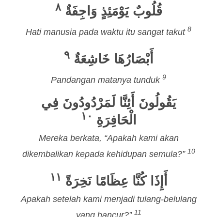
٨
قُلُوبٌ يَوْمَئِذٍ وَاجِفَةٌ
8
Hati manusia pada waktu itu sangat takut
٩
أَبْصَارُهَا خَاشِعَةٌ
9
Pandangan matanya tunduk
يَقُولُونَ أَئِنَّا لَمَرْدُودُونَ فِي
١٠
الْحَافِرَةِ
Mereka berkata, “Apakah kami akan
10
dikembalikan kepada kehidupan semula?”
١١
أَإِذَا كُنَّا عِظَامًا نَخِرَةً
Apakah setelah kami menjadi tulang-belulang
11
yang hancur?”