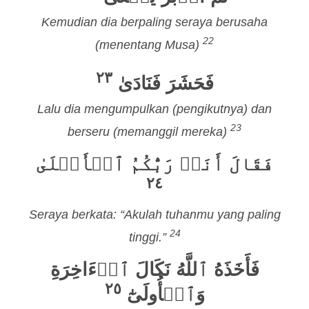
Kemudian dia berpaling seraya berusaha
22
(menentang Musa)
٢٣
فَحَشَرَ فَنَادَىٰ
Lalu dia mengumpulkan (pengikutnya) dan
23
berseru (memanggil mereka)
فَقَالَ أَنَا۠ رَبُّكُمُ ٱلۡأَعۡلَىٰ
٢٤
Seraya berkata: “Akulah tuhanmu yang paling
24
tinggi.”
فَأَخَذَهُ ٱللَّهُ نَكَالَ ٱلۡءَاخِرَةِ
٢٥
وَٱلۡأُولَىٰٓ