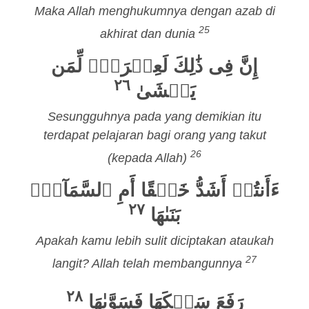
Maka Allah menghukumnya dengan azab di
25
akhirat dan dunia
إِنَّ فِى ذَٰلِكَ لَعِبۡرَةًۭ لِّمَن
٢٦
يَخۡشَىٰ
Sesungguhnya pada yang demikian itu
terdapat pelajaran bagi orang yang takut
26
(kepada Allah)
ءَأَنتُمۡ أَشَدُّ خَلۡقًا أَمِ ٱلسَّمَآءُۚ
٢٧
بَنَىٰهَا
Apakah kamu lebih sulit diciptakan ataukah
27
langit? Allah telah membangunnya
٢٨
رَفَعَ سَمۡكَهَا فَسَوَّىٰهَا