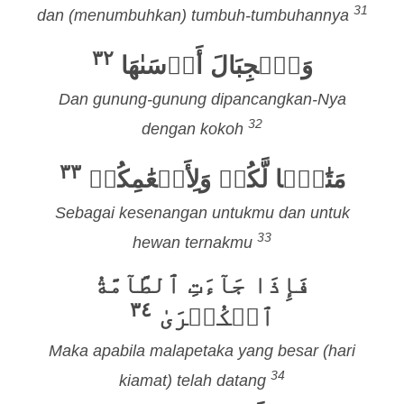
31
dan (menumbuhkan) tumbuh-tumbuhannya
٣٢
وَٱلۡجِبَالَ أَرۡسَىٰهَا
Dan gunung-gunung dipancangkan-Nya
32
dengan kokoh
٣٣
مَتَٰعًۭا لَّكُمۡ وَلِأَنۡعَٰمِكُمۡ
Sebagai kesenangan untukmu dan untuk
33
hewan ternakmu
فَإِذَا جَآءَتِ ٱلطَّآمَّةُ
٣٤
ٱلۡكُبۡرَىٰ
Maka apabila malapetaka yang besar (hari
34
kiamat) telah datang