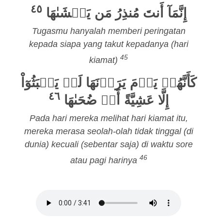
٤٥
إِنَّمَآ أَنتَ مُنذِرُ مَن يَخۡشَىٰهَا
Tugasmu hanyalah memberi peringatan
kepada siapa yang takut kepadanya (hari
45
kiamat)
كَأَنَّهُمۡ يَوۡمَ يَرَوۡنَهَا لَمۡ يَلۡبَثُوٓاْ
٤٦
إِلَّا عَشِيَّةً أَوۡ ضُحَىٰهَا
Pada hari mereka melihat hari kiamat itu,
mereka merasa seolah-olah tidak tinggal (di
dunia) kecuali (sebentar saja) di waktu sore
46
atau pagi harinya