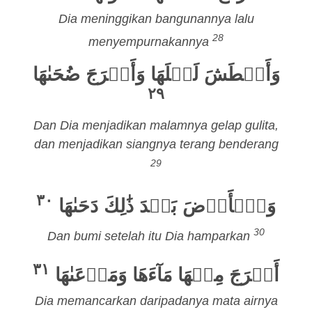
Dia meninggikan bangunannya lalu
28
menyempurnakannya
وَأَغۡطَشَ لَيۡلَهَا وَأَخۡرَجَ ضُحَىٰهَا
٢٩
Dan Dia menjadikan malamnya gelap gulita,
dan menjadikan siangnya terang benderang
29
٣٠
وَٱلۡأَرۡضَ بَعۡدَ ذَٰلِكَ دَحَىٰهَا
30
Dan bumi setelah itu Dia hamparkan
٣١
أَخۡرَجَ مِنۡهَا مَآءَهَا وَمَرۡعَىٰهَا
Dia memancarkan daripadanya mata airnya