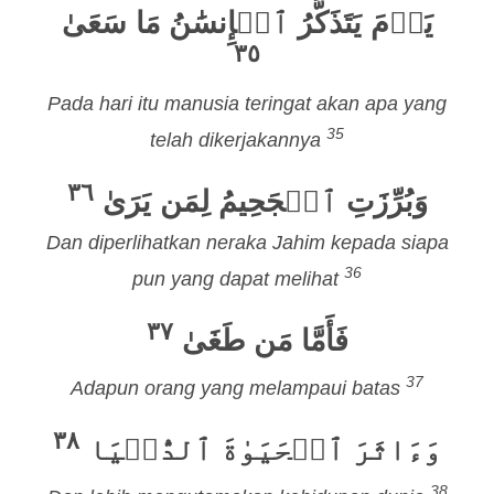
يَوۡمَ يَتَذَكَّرُ ٱلۡإِنسَٰنُ مَا سَعَىٰ
٣٥
Pada hari itu manusia teringat akan apa yang
35
telah dikerjakannya
٣٦
وَبُرِّزَتِ ٱلۡجَحِيمُ لِمَن يَرَىٰ
Dan diperlihatkan neraka Jahim kepada siapa
36
pun yang dapat melihat
٣٧
فَأَمَّا مَن طَغَىٰ
37
Adapun orang yang melampaui batas
٣٨
وَءَاثَرَ ٱلۡحَيَوٰةَ ٱلدُّنۡيَا
38