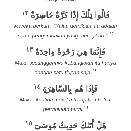
١٢
قَالُوا تِلْكَ إِذًا كَرَّةٌ خَاسِرَةٌ
Mereka berkata, “Kalau demikian, itu adalah
12
suatu pengembalian yang merugikan.”
١٣
فَإِنَّمَا هِيَ زَجْرَةٌ وَاحِدَةٌ
Maka sesungguhnya kebangkitan itu hanya
13
dengan satu tiupan saja
١٤
فَإِذَا هُم بِالسَّاهِرَةِ
Maka tiba-tiba mereka hidup kembali di
14
permukaan bumi
١٥
هَلْ أَتَىٰكَ حَدِيثُ مُوسَىٰٓ