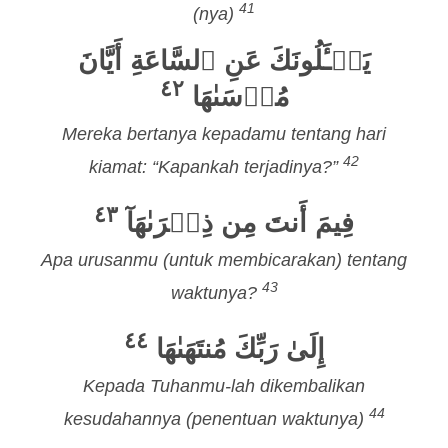
41
(nya)
يَسۡـَٔلُونَكَ عَنِ ٱلسَّاعَةِ أَيَّانَ
٤٢
مُرۡسَىٰهَا
Mereka bertanya kepadamu tentang hari
42
kiamat: “Kapankah terjadinya?”
٤٣
فِيمَ أَنتَ مِن ذِكۡرَىٰهَآ
Apa urusanmu (untuk membicarakan) tentang
43
waktunya?
٤٤
إِلَىٰ رَبِّكَ مُنتَهَىٰهَا
Kepada Tuhanmu-lah dikembalikan
44
kesudahannya (penentuan waktunya)