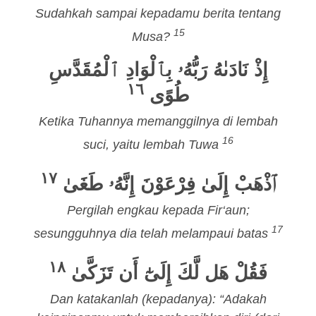
Sudahkah sampai kepadamu berita tentang
15
Musa?
إِذْ نَادَىٰهُ رَبُّهُۥ بِٱلْوَادِ ٱلْمُقَدَّسِ
١٦
طُوًى
Ketika Tuhannya memanggilnya di lembah
16
suci, yaitu lembah Tuwa
١٧
ٱذْهَبْ إِلَىٰ فِرْعَوْنَ إِنَّهُۥ طَغَىٰ
Pergilah engkau kepada Fir‘aun;
17
sesungguhnya dia telah melampaui batas
١٨
فَقُلْ هَل لَّكَ إِلَىٰٓ أَن تَزَكَّىٰ
Dan katakanlah (kepadanya): “Adakah