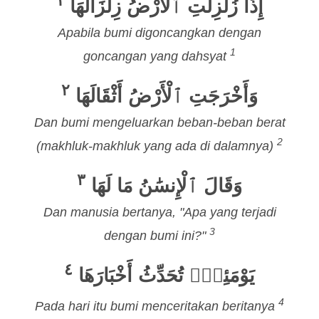
١
إِذَا زُلْزِلَتِ ٱلْأَرْضُ زِلْزَالَهَا
Apabila bumi digoncangkan dengan
1
goncangan yang dahsyat
٢
وَأَخْرَجَتِ ٱلْأَرْضُ أَثْقَالَهَا
Dan bumi mengeluarkan beban-beban berat
2
(makhluk-makhluk yang ada di dalamnya)
٣
وَقَالَ ٱلْإِنسَٰنُ مَا لَهَا
Dan manusia bertanya, "Apa yang terjadi
3
dengan bumi ini?"
٤
يَوْمَئِذٍۢ تُحَدِّثُ أَخْبَارَهَا
4
Pada hari itu bumi menceritakan beritanya