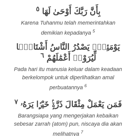
٥
بِأَنَّ رَبَّكَ أَوْحَىٰ لَهَا
Karena Tuhanmu telah memerintahkan
5
demikian kepadanya
يَوْمَئِذٍۢ يَصْدُرُ النَّاسُ أَشْتَاتًۭا
٦
لِّيُرَوْا۟ أَعْمَٰلَهُمْ
Pada hari itu manusia keluar dalam keadaan
berkelompok untuk diperlihatkan amal
6
perbuatannya
٧
فَمَن يَعْمَلْ مِثْقَالَ ذَرَّةٍۢ خَيْرًۭا يَرَهُۥ
Barangsiapa yang mengerjakan kebaikan
sebesar zarrah (atom) pun, niscaya dia akan
7
melihatnya