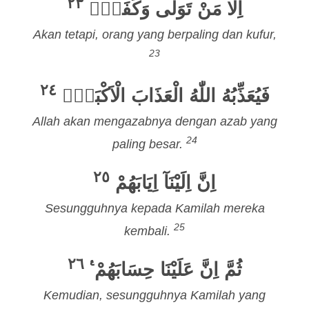
٢٣
اِلَّا مَنْ تَوَلّٰى وَكَفَرَۙ
Akan tetapi, orang yang berpaling dan kufur,
23
٢٤
فَيُعَذِّبُهُ اللّٰهُ الْعَذَابَ الْاَكْبَرَۗ
Allah akan mengazabnya dengan azab yang
24
paling besar.
٢٥
اِنَّ اِلَيْنَآ اِيَابَهُمْ
Sesungguhnya kepada Kamilah mereka
25
kembali.
٢٦
ثُمَّ اِنَّ عَلَيْنَا حِسَابَهُمْ ࣖ
Kemudian, sesungguhnya Kamilah yang