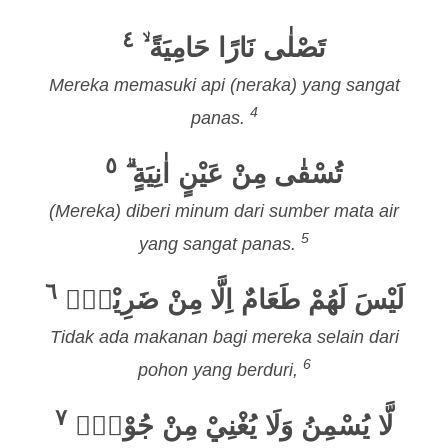
٤
تَصْلٰى نَارًا حَامِيَةً ۙ
Mereka memasuki api (neraka) yang sangat
4
panas.
٥
تُسْقٰى مِنْ عَيْنٍ اٰنِيَةٍ ۗ
(Mereka) diberi minum dari sumber mata air
5
yang sangat panas.
٦
لَيْسَ لَهُمْ طَعَامٌ اِلَّا مِنْ ضَرِيْعٍۙ
Tidak ada makanan bagi mereka selain dari
6
pohon yang berduri,
٧
لَّا يُسْمِنُ وَلَا يُغْنِيْ مِنْ جُوْعٍۗ