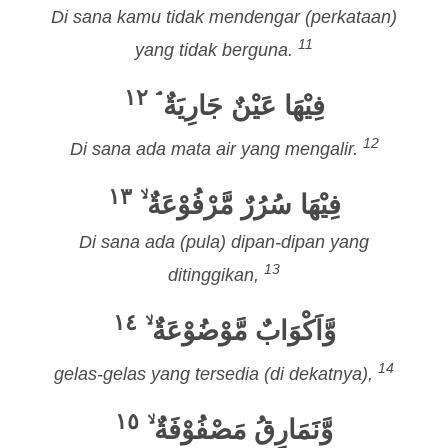
Di sana kamu tidak mendengar (perkataan)
11
yang tidak berguna.
١٢
فِيْهَا عَيْنٌ جَارِيَةٌ ۘ
12
Di sana ada mata air yang mengalir.
١٣
فِيْهَا سُرُرٌ مَّرْفُوْعَةٌ ۙ
Di sana ada (pula) dipan-dipan yang
13
ditinggikan,
١٤
وَّاَكْوَابٌ مَّوْضُوْعَةٌ ۙ
14
gelas-gelas yang tersedia (di dekatnya),
١٥
وَّنَمَارِقُ مَصْفُوْفَةٌ ۙ