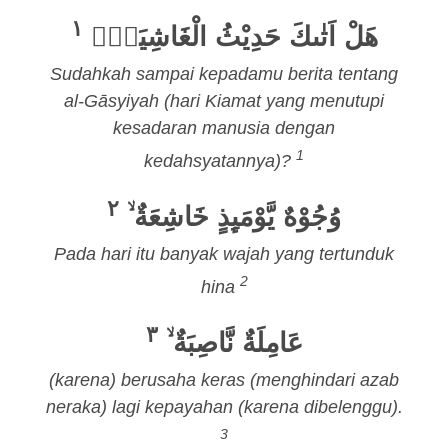
١
هَلْ اَتٰىكَ حَدِيْثُ الْغَاشِيَةِۗ
Sudahkah sampai kepadamu berita tentang
al-Gāsyiyah (hari Kiamat yang menutupi
kesadaran manusia dengan
1
kedahsyatannya)?
٢
وُجُوْهٌ يَّوْمَىِٕذٍ خَاشِعَةٌ ۙ
Pada hari itu banyak wajah yang tertunduk
2
hina
٣
عَامِلَةٌ نَّاصِبَةٌ ۙ
(karena) berusaha keras (menghindari azab
neraka) lagi kepayahan (karena dibelenggu).
3