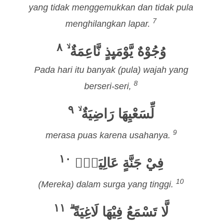
yang tidak menggemukkan dan tidak pula
7
menghilangkan lapar.
٨
وُجُوْهٌ يَّوْمَىِٕذٍ نَّاعِمَةٌ ۙ
Pada hari itu banyak (pula) wajah yang
8
berseri-seri,
٩
لِّسَعْيِهَا رَاضِيَةٌ ۙ
9
merasa puas karena usahanya.
١٠
فِيْ جَنَّةٍ عَالِيَةٍۙ
10
(Mereka) dalam surga yang tinggi.
١١
لَّا تَسْمَعُ فِيْهَا لَاغِيَةً ۗ