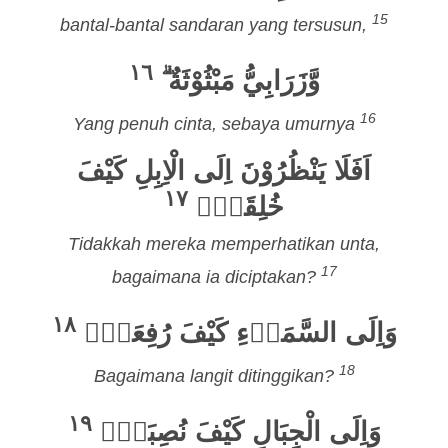
15
bantal-bantal sandaran yang tersusun,
١٦
وَّزَرَابِيُّ مَبْثُوْثَةٌ ۗ
16
Yang penuh cinta, sebaya umurnya
اَفَلَا يَنْظُرُوْنَ اِلَى الْاِبِلِ كَيْفَ
١٧
خُلِقَتْۗ
Tidakkah mereka memperhatikan unta,
17
bagaimana ia diciptakan?
١٨
وَاِلَى السَّمَاۤءِ كَيْفَ رُفِعَتْۗ
18
Bagaimana langit ditinggikan?
١٩
وَاِلَى الْجِبَالِ كَيْفَ نُصِبَتْۗ