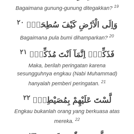
19
Bagaimana gunung-gunung ditegakkan?
٢٠
وَاِلَى الْاَرْضِ كَيْفَ سُطِحَتْۗ
20
Bagaimana pula bumi dihamparkan?
٢١
فَذَكِّرْۗ اِنَّمَآ اَنْتَ مُذَكِّرٌۙ
Maka, berilah peringatan karena
sesungguhnya engkau (Nabi Muhammad)
21
hanyalah pemberi peringatan.
٢٢
لَّسْتَ عَلَيْهِمْ بِمُصَيْطِرٍۙ
Engkau bukanlah orang yang berkuasa atas
22
mereka.